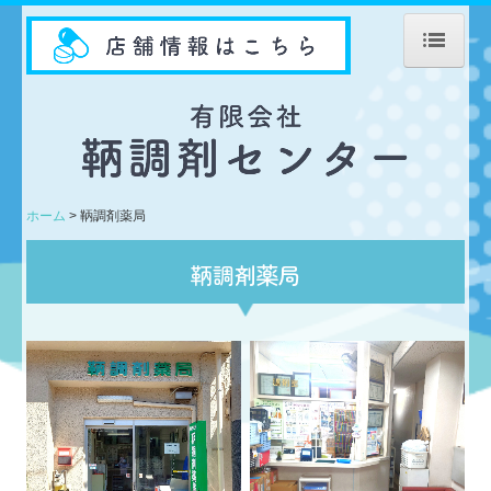
ホーム
当薬局について
とも水呑薬局
ホーム
鞆調剤薬局
とも西町薬局
鞆調剤薬局
鞆調剤薬局
処方せんの受付
ジェネリック薬について