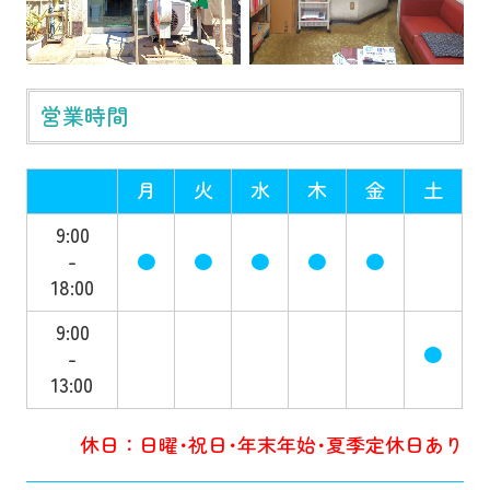
営業時間
月
火
水
木
金
土
9:00
-
●
●
●
●
●
18:00
9:00
●
-
13:00
休日：日曜･祝日･年末年始･夏季定休日あり